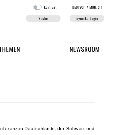
Kontrast
DE
UTSCH
/
EN
GLISH
Suche
myuniko Login
EN DER UNIKO
THEMEN
NEWSROOM
onferenzen Deutschlands, der Schweiz und