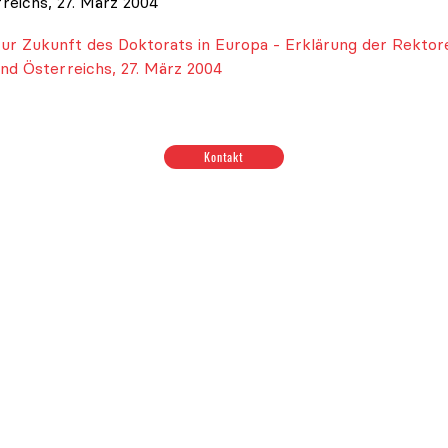
reichs, 27. März 2004
ur Zukunft des Doktorats in Europa - Erklärung der Rekto
nd Österreichs, 27. März 2004
ionen zum Thema Budget & Ressourcen
|
Positionen zum T
Kontakt