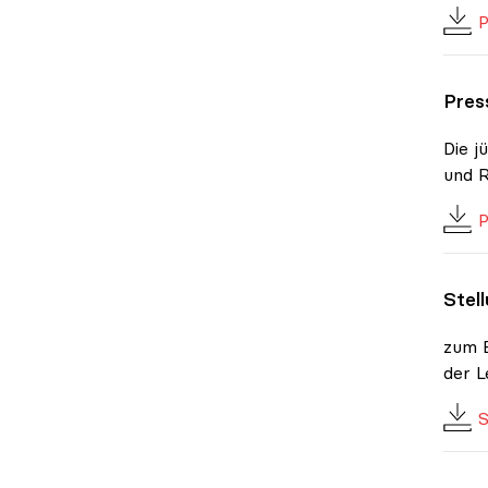
P
Pres
Die j
und R
P
Stel
zum E
der L
S