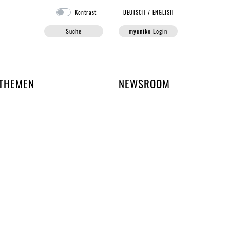
Kontrast
DE
UTSCH
/
EN
GLISH
Suche
myuniko Login
EN DER UNIKO
THEMEN
NEWSROOM