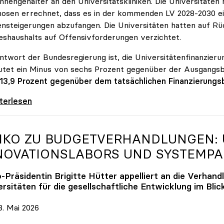
innengehälter an den Universitätskliniken. Die Universitäte
osen errechnet, dass es in der kommenden LV 2028-2030 ein
nsteigerungen abzufangen. Die Universitäten hatten auf Rüc
shaushalts auf Offensivforderungen verzichtet.
ntwort der Bundesregierung ist, die Universitätenfinanzierun
tet ein Minus von sechs Prozent gegenüber der Ausgangs
 13,9 Prozent gegenüber dem tatsächlichen Finanzierungs
erreich ist für die heimischen Universitäten
iterlesen
IKO
ZU BUDGETVERHANDLUNGEN: U
NOVATIONSLABORS UND SYSTEMP
o
-Präsidentin Brigitte Hütter appelliert an die Verhand
rsitäten für die gesellschaftliche Entwicklung im Blic
. Mai 2026