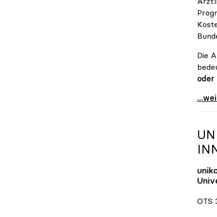
Ärzt:
Progn
Koste
Bunde
Die A
bedeu
oder
\"Öst
...we
UN
IN
unik
Unive
OTS 3