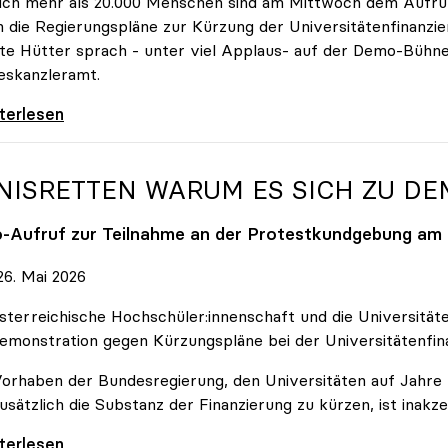
ich mehr als 20.000 Menschen sind am Mittwoch dem Aufruf
 die Regierungspläne zur Kürzung der Universitätenfinanzie
tte Hütter sprach - unter viel Applaus- auf der Demo-Bühn
eskanzleramt.
 nehmen es nicht hin\": Rede von
iterlesen
NISRETTEN WARUM ES SICH ZU D
o
-Aufruf zur Teilnahme an der Protestkundgebung am 2
6. Mai 2026
sterreichische Hochschüler:innenschaft und die Universit
emonstration gegen Kürzungspläne bei der Universitätenfin
orhaben der Bundesregierung, den Universitäten auf Jahre h
usätzlich die Substanz der Finanzierung zu kürzen, ist inakze
Retten Warum es sich zu demonstrieren lohnt
iterlesen