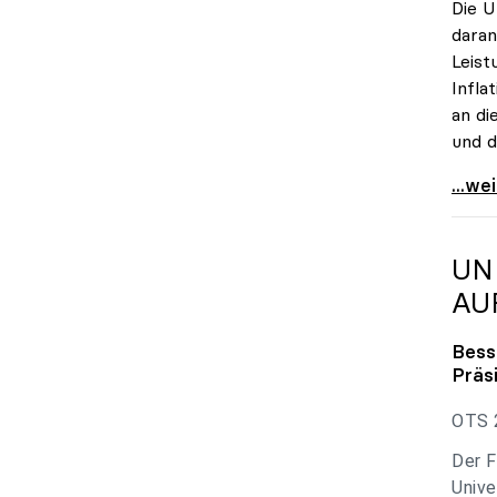
Die U
daran
Leist
Infla
an di
und d
uniko
...we
UN
AU
Bess
Präs
OTS 2
Der F
Unive