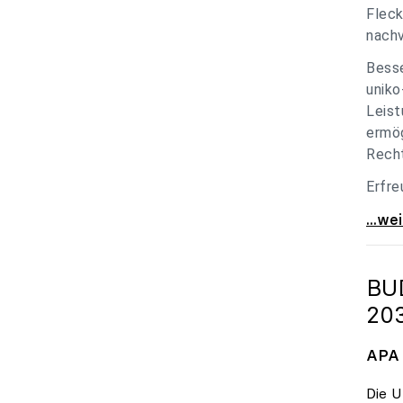
Fleck
nachv
Besse
uniko
Leist
ermög
Recht
Erfre
unik
...we
BU
20
APA 
Die U