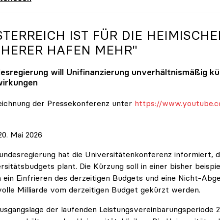
STERREICH IST FÜR DIE HEIMISCHE
CHERER HAFEN MEHR"
esregierung will Unifinanzierung unverhältnismäßig k
irkungen
eichnung der Pressekonferenz unter
https://www.youtube.c
0. Mai 2026
undesregierung hat die Universitätenkonferenz informiert, d
rsitätsbudgets plant. Die Kürzung soll in einer bisher beispi
 ein Einfrieren des derzeitigen Budgets und eine Nicht-Abg
volle Milliarde vom derzeitigen Budget gekürzt werden.
usgangslage der laufenden Leistungsvereinbarungsperiode 202