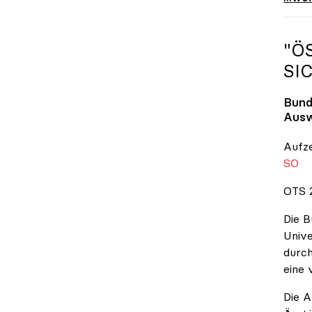
"Ö
SI
Bund
Ausw
Aufz
SO
OTS 2
Die B
Unive
durch
eine 
Die A