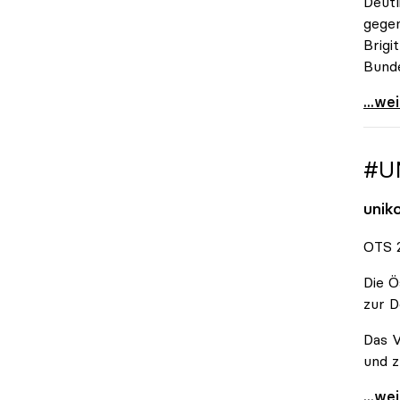
Deutl
gegen
Brigi
Bund
\"Wir
...we
#U
unik
OTS 2
Die Ö
zur D
Das V
und z
#Unis
...we