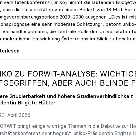
niversitätenkonferenz (uniko) nimmt die laufenden Budget
, dass die Universitäten von einem Bedarf von 18 Mrd. Euro f
ungsvereinbarungsperiode 2028–2030 ausgehen. „Dies ist mit 
tionsprognose eine sehr moderate Schätzung“, betont uniko-P
e Verhandlungsteams, die zentrale Rolle der Universitäten für
emokratische Entwicklung Österreichs im Blick zu behalten
 zu Budgetverhandlungen: Universitäten sind
iterlesen
IKO
ZU FORWIT-ANALYSE: WICHTI
FGEGRIFFEN, ABER AUCH BLINDE F
ere Studierbarkeit und höhere Studienverbindlichkeit 
identin Brigitte Hütter
3. April 2026
ORWIT bringt einige wichtige Themen in die Debatte zur Ho
rsitätenkonferenz sehr begrüßt. uniko-Präsidentin Brigitte 