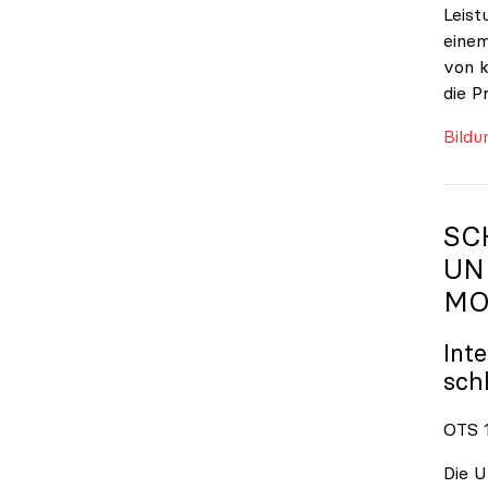
Leist
einem
von k
die P
Bildu
SC
UN
MO
Int
sch
OTS 1
Die U