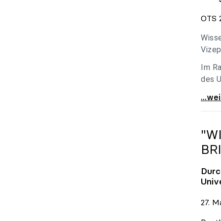
OTS 2
Wisse
Vizep
Im Ra
des U
Holzl
...we
"W
BR
Durc
Univ
27. M