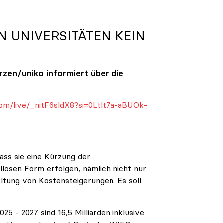
N UNIVERSITÄTEN KEIN
ürzen/
uniko
informiert über die
om/live/_nitF6sldX8?si=0Ltlt7a-aBUOk-
ass sie eine Kürzung der
ellosen Form erfolgen, nämlich nicht nur
eltung von Kostensteigerungen. Es soll
5 - 2027 sind 16,5 Milliarden inklusive