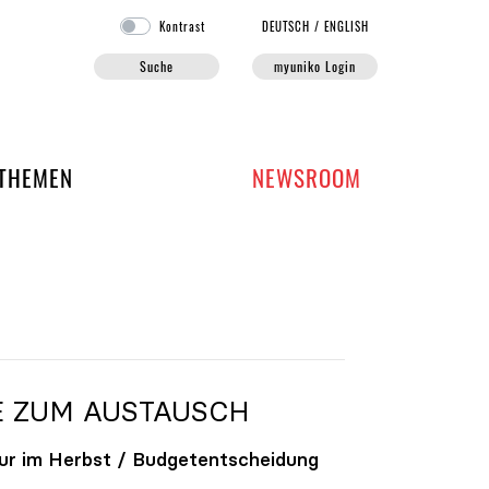
Kontrast
DE
UTSCH
/
EN
GLISH
Suche
myuniko Login
EN DER UNIKO
THEMEN
NEWSROOM
E ZUM AUSTAUSCH
ur im Herbst / Budgetentscheidung