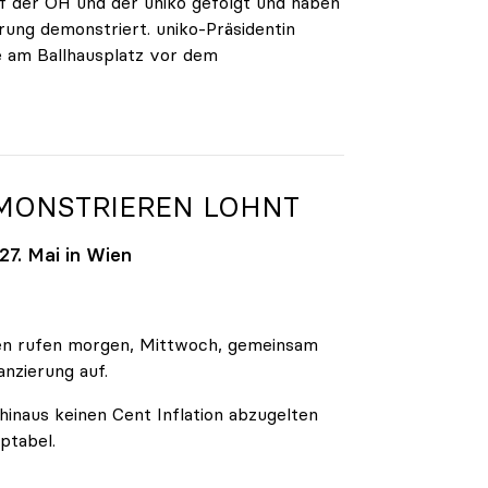
 der ÖH und der uniko gefolgt und haben
rung demonstriert. uniko-Präsidentin
e am Ballhausplatz vor dem
EMONSTRIEREN LOHNT
7. Mai in Wien
äten rufen morgen, Mittwoch, gemeinsam
anzierung auf.
inaus keinen Cent Inflation abzugelten
ptabel.