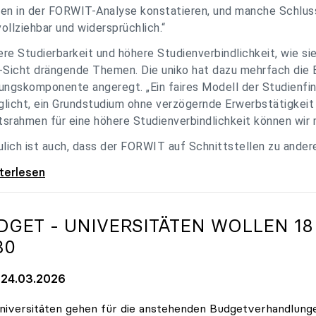
en in der FORWIT-Analyse konstatieren, und manche Schlu
ollziehbar und widersprüchlich.“
re Studierbarkeit und höhere Studienverbindlichkeit, wie si
-Sicht drängende Themen. Die uniko hat dazu mehrfach die 
ungskomponente angeregt. „Ein faires Modell der Studienfin
licht, ein Grundstudium ohne verzögernde Erwerbstätigkeit 
srahmen für eine höhere Studienverbindlichkeit können wir m
ulich ist auch, dass der FORWIT auf Schnittstellen zu ande
o zu FORWIT-Analyse: Wichtige Themen
iterlesen
DGET - UNIVERSITÄTEN WOLLEN 18
30
24.03.2026
niversitäten gehen für die anstehenden Budgetverhandlung