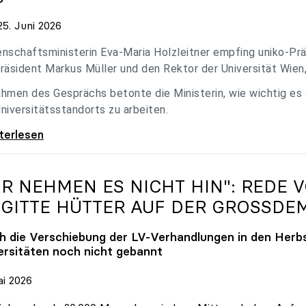
5. Juni 2026
nschaftsministerin Eva-Maria Holzleitner empfing uniko-Präs
räsident Markus Müller und den Rektor der Universität Wien
hmen des Gesprächs betonte die Ministerin, wie wichtig es
niversitätsstandorts zu arbeiten.
eitner empfing uniko-Spitze zum Austausch
iterlesen
IR NEHMEN ES NICHT HIN": REDE 
IGITTE HÜTTER AUF DER GROSSDE
h die Verschiebung der LV-Verhandlungen in den Herbs
ersitäten noch nicht gebannt
ai 2026