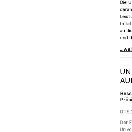
Die U
daran
Leist
Infla
an di
und d
uniko
...we
UN
AU
Bess
Präs
OTS 2
Der F
Unive