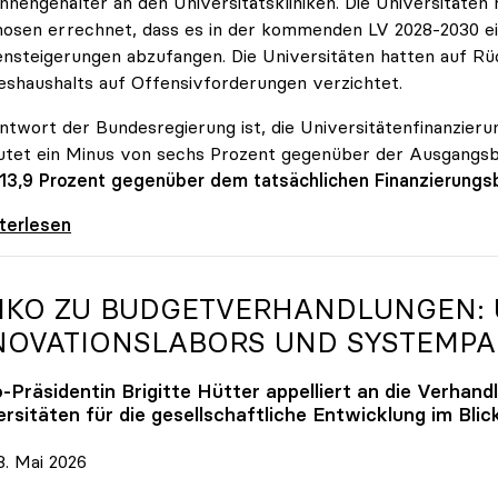
innengehälter an den Universitätskliniken. Die Universitäte
osen errechnet, dass es in der kommenden LV 2028-2030 ein
nsteigerungen abzufangen. Die Universitäten hatten auf Rüc
shaushalts auf Offensivforderungen verzichtet.
ntwort der Bundesregierung ist, die Universitätenfinanzierun
tet ein Minus von sechs Prozent gegenüber der Ausgangs
 13,9 Prozent gegenüber dem tatsächlichen Finanzierungs
erreich ist für die heimischen Universitäten
iterlesen
IKO
ZU BUDGETVERHANDLUNGEN: U
NOVATIONSLABORS UND SYSTEMP
o
-Präsidentin Brigitte Hütter appelliert an die Verhand
rsitäten für die gesellschaftliche Entwicklung im Blic
. Mai 2026