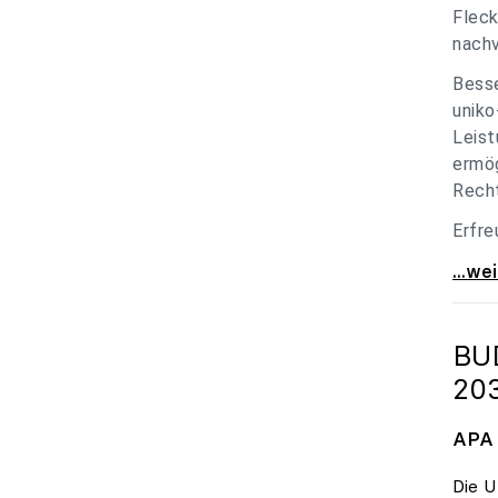
Fleck
nachv
Besse
uniko
Leist
ermög
Recht
Erfre
unik
...we
BU
20
APA 
Die U