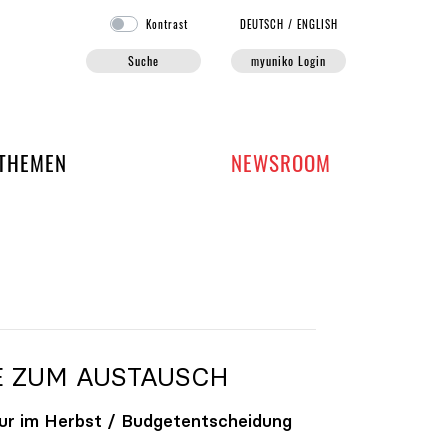
Kontrast
DE
UTSCH
/
EN
GLISH
Suche
myuniko Login
EN DER UNIKO
THEMEN
NEWSROOM
E ZUM AUSTAUSCH
ur im Herbst / Budgetentscheidung