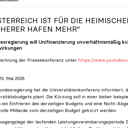
STERREICH IST FÜR DIE HEIMISCHE
CHERER HAFEN MEHR"
esregierung will Unifinanzierung unverhältnismäßig k
irkungen
eichnung der Pressekonferenz unter
https://www.youtube.c
0. Mai 2026
undesregierung hat die Universitätenkonferenz informiert, d
rsitätsbudgets plant. Die Kürzung soll in einer bisher beispi
 ein Einfrieren des derzeitigen Budgets und eine Nicht-Abg
volle Milliarde vom derzeitigen Budget gekürzt werden.
usgangslage der laufenden Leistungsvereinbarungsperiode 202