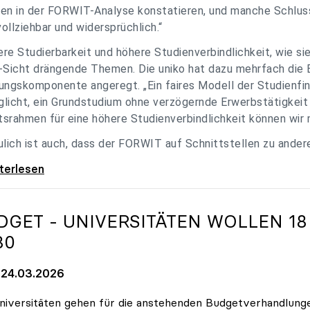
en in der FORWIT-Analyse konstatieren, und manche Schlu
ollziehbar und widersprüchlich.“
re Studierbarkeit und höhere Studienverbindlichkeit, wie si
-Sicht drängende Themen. Die uniko hat dazu mehrfach die 
ungskomponente angeregt. „Ein faires Modell der Studienfin
licht, ein Grundstudium ohne verzögernde Erwerbstätigkeit 
srahmen für eine höhere Studienverbindlichkeit können wir m
ulich ist auch, dass der FORWIT auf Schnittstellen zu ande
o zu FORWIT-Analyse: Wichtige Themen
iterlesen
DGET - UNIVERSITÄTEN WOLLEN 18
30
24.03.2026
niversitäten gehen für die anstehenden Budgetverhandlung