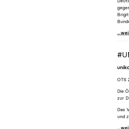
Deutl
gegen
Brigi
Bund
\"Wir
...we
#U
unik
OTS 2
Die Ö
zur D
Das V
und z
#Unis
...we