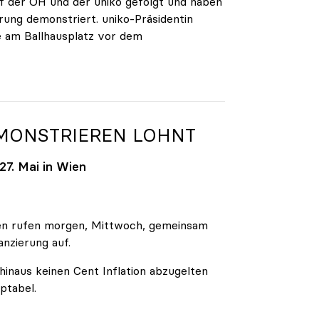
 der ÖH und der uniko gefolgt und haben
rung demonstriert. uniko-Präsidentin
e am Ballhausplatz vor dem
EMONSTRIEREN LOHNT
7. Mai in Wien
äten rufen morgen, Mittwoch, gemeinsam
anzierung auf.
inaus keinen Cent Inflation abzugelten
ptabel.