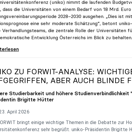
niversitätenkonferenz (uniko) nimmt die laufenden Budget
, dass die Universitäten von einem Bedarf von 18 Mrd. Euro f
ungsvereinbarungsperiode 2028–2030 ausgehen. „Dies ist mit 
tionsprognose eine sehr moderate Schätzung“, betont uniko-P
e Verhandlungsteams, die zentrale Rolle der Universitäten für
emokratische Entwicklung Österreichs im Blick zu behalten
 zu Budgetverhandlungen: Universitäten sind
iterlesen
IKO
ZU FORWIT-ANALYSE: WICHTI
FGEGRIFFEN, ABER AUCH BLINDE F
ere Studierbarkeit und höhere Studienverbindlichkeit 
identin Brigitte Hütter
3. April 2026
ORWIT bringt einige wichtige Themen in die Debatte zur Ho
rsitätenkonferenz sehr begrüßt. uniko-Präsidentin Brigitte 