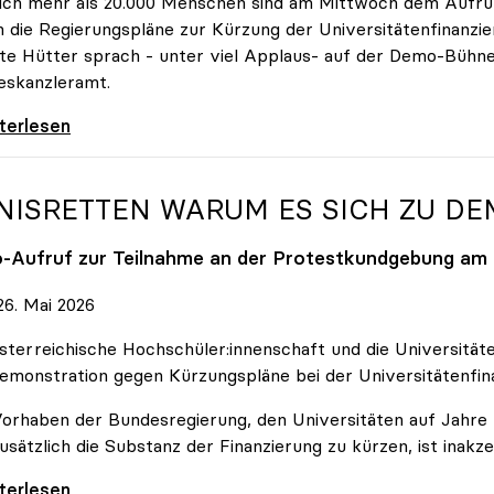
ich mehr als 20.000 Menschen sind am Mittwoch dem Aufruf
 die Regierungspläne zur Kürzung der Universitätenfinanzie
tte Hütter sprach - unter viel Applaus- auf der Demo-Bühn
eskanzleramt.
 nehmen es nicht hin\": Rede von
iterlesen
NISRETTEN WARUM ES SICH ZU D
o
-Aufruf zur Teilnahme an der Protestkundgebung am 2
6. Mai 2026
sterreichische Hochschüler:innenschaft und die Universit
emonstration gegen Kürzungspläne bei der Universitätenfin
orhaben der Bundesregierung, den Universitäten auf Jahre h
usätzlich die Substanz der Finanzierung zu kürzen, ist inakze
Retten Warum es sich zu demonstrieren lohnt
iterlesen