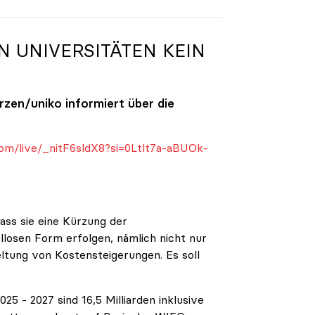
N UNIVERSITÄTEN KEIN
ürzen/
uniko
informiert über die
om/live/_nitF6sldX8?si=0Ltlt7a-aBUOk-
ass sie eine Kürzung der
ellosen Form erfolgen, nämlich nicht nur
eltung von Kostensteigerungen. Es soll
5 - 2027 sind 16,5 Milliarden inklusive