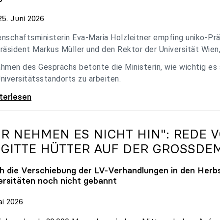
5. Juni 2026
nschaftsministerin Eva-Maria Holzleitner empfing uniko-Präs
räsident Markus Müller und den Rektor der Universität Wien
hmen des Gesprächs betonte die Ministerin, wie wichtig es
niversitätsstandorts zu arbeiten.
eitner empfing uniko-Spitze zum Austausch
iterlesen
IR NEHMEN ES NICHT HIN": REDE 
IGITTE HÜTTER AUF DER GROSSDE
h die Verschiebung der LV-Verhandlungen in den Herbs
ersitäten noch nicht gebannt
ai 2026