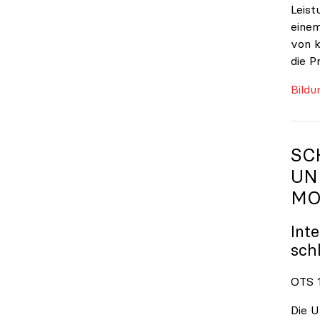
Leist
einem
von k
die P
Bildu
SC
UN
MO
Int
sch
OTS 1
Die U