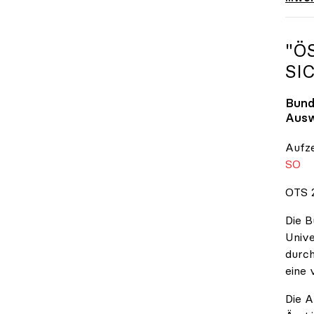
"Ö
SI
Bund
Ausw
Aufz
SO
OTS 2
Die B
Unive
durch
eine 
Die A