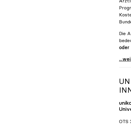
Ärzt:
Progn
Koste
Bunde
Die A
bedeu
oder
\"Öst
...we
UN
IN
unik
Unive
OTS 3