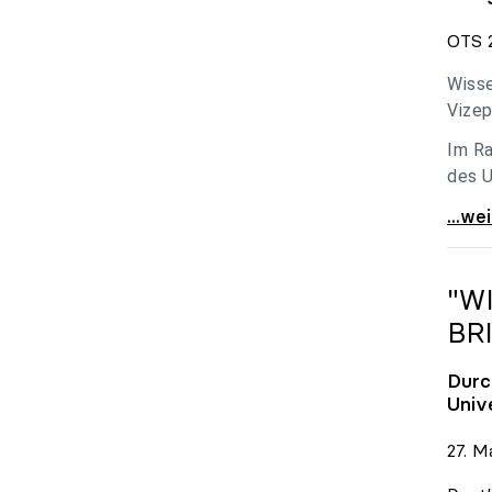
OTS 2
Wisse
Vizep
Im Ra
des U
Holzl
...we
"W
BR
Durc
Univ
27. M