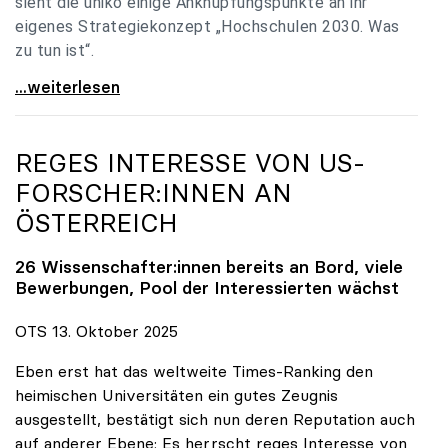
sieht die uniko einige Anknüpfungspunkte an ihr
eigenes Strategiekonzept „Hochschulen 2030. Was
zu tun ist“.
Universitäten: Hochschulstrategie 2040 muss eine
...weiterlesen
REGES INTERESSE VON US-
FORSCHER:INNEN AN
ÖSTERREICH
26 Wissenschafter:innen bereits an Bord, viele
Bewerbungen, Pool der Interessierten wächst
OTS 13. Oktober 2025
Eben erst hat das weltweite Times-Ranking den
heimischen Universitäten ein gutes Zeugnis
ausgestellt, bestätigt sich nun deren Reputation auch
auf anderer Ebene: Es herrscht reges Interesse von