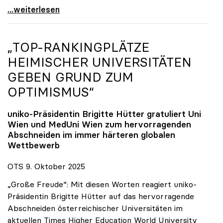
Reges Interesse von US-Forscher:innen an
...weiterlesen
„TOP-RANKINGPLÄTZE
HEIMISCHER UNIVERSITÄTEN
GEBEN GRUND ZUM
OPTIMISMUS“
uniko
-Präsidentin Brigitte Hütter gratuliert Uni
Wien und MedUni Wien zum hervorragenden
Abschneiden im immer härteren globalen
Wettbewerb
OTS 9. Oktober 2025
„Große Freude“: Mit diesen Worten reagiert uniko-
Präsidentin Brigitte Hütter auf das hervorragende
Abschneiden österreichischer Universitäten im
aktuellen Times Higher Education World University