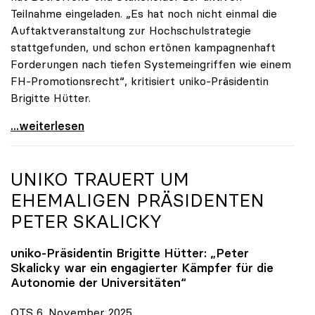
Teilnahme eingeladen. „Es hat noch nicht einmal die
Auftaktveranstaltung zur Hochschulstrategie
stattgefunden, und schon ertönen kampagnenhaft
Forderungen nach tiefen Systemeingriffen wie einem
FH-Promotionsrecht“, kritisiert uniko-Präsidentin
Brigitte Hütter.
„Deplatzierte Kampagne“: uniko irritiert über
...weiterlesen
UNIKO
TRAUERT UM
EHEMALIGEN PRÄSIDENTEN
PETER SKALICKY
uniko
-Präsidentin Brigitte Hütter: „Peter
Skalicky war ein engagierter Kämpfer für die
Autonomie der Universitäten“
OTS 6. November 2025