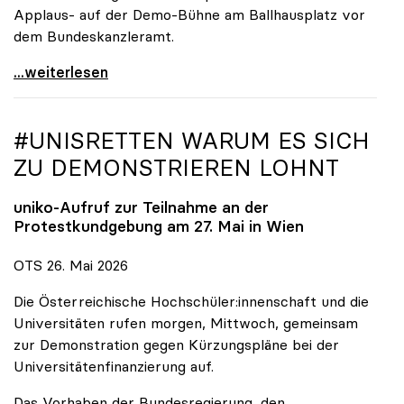
Applaus- auf der Demo-Bühne am Ballhausplatz vor
dem Bundeskanzleramt.
\"Wir nehmen es nicht hin\": Rede von
...weiterlesen
#UNISRETTEN WARUM ES SICH
ZU DEMONSTRIEREN LOHNT
uniko
-Aufruf zur Teilnahme an der
Protestkundgebung am 27. Mai in Wien
OTS 26. Mai 2026
Die Österreichische Hochschüler:innenschaft und die
Universitäten rufen morgen, Mittwoch, gemeinsam
zur Demonstration gegen Kürzungspläne bei der
Universitätenfinanzierung auf.
Das Vorhaben der Bundesregierung, den