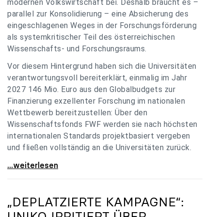
modernen Volkswirtschaft bei. Deshalb braucht es –
parallel zur Konsolidierung – eine Absicherung des
eingeschlagenen Weges in der Forschungsförderung
als systemkritischer Teil des österreichischen
Wissenschafts- und Forschungsraums.
Vor diesem Hintergrund haben sich die Universitäten
verantwortungsvoll bereiterklärt, einmalig im Jahr
2027 146 Mio. Euro aus den Globalbudgets zur
Finanzierung exzellenter Forschung im nationalen
Wettbewerb bereitzustellen: Über den
Wissenschaftsfonds FWF werden sie nach höchsten
internationalen Standards projektbasiert vergeben
und fließen vollständig an die Universitäten zurück.
Gemeinsam für einen starken Wissenschafts- und
...weiterlesen
„DEPLATZIERTE KAMPAGNE“:
UNIKO
IRRITIERT ÜBER