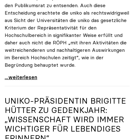
den Publikumsrat zu entsenden. Auch diese
Entscheidung erachtete die uniko als rechtswidrigweil
aus Sicht der Universitäten die uniko das gesetzliche
Kriterium der Repräsentativität für den
Hochschulbereich in signifikanter Weise erfüllt und
daher auch nicht die RÖPH „mit ihren Aktivitäten die
weitreichenderen und nachhaltigeren Auswirkungen
im Bereich Hochschulen zeitigt“, wie in der
Begründung behauptet wurde.
ORF-Publikumsrat: Regierung entsendet nun doch
...weiterlesen
UNIKO
-PRÄSIDENTIN BRIGITTE
HÜTTER ZU GEDENKJAHR:
„WISSENSCHAFT WIRD IMMER
WICHTIGER FÜR LEBENDIGES
ERINNERN“