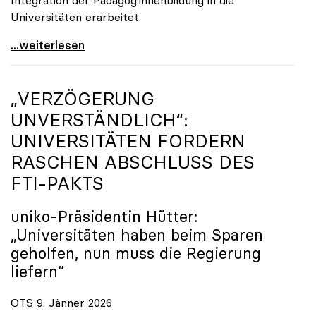
Universitäten erarbeitet.
Schools of Education an den Universitäten: Für
...weiterlesen
„VERZÖGERUNG
UNVERSTÄNDLICH“:
UNIVERSITÄTEN FORDERN
RASCHEN ABSCHLUSS DES
FTI-PAKTS
uniko
-Präsidentin Hütter:
„Universitäten haben beim Sparen
geholfen, nun muss die Regierung
liefern“
OTS 9. Jänner 2026