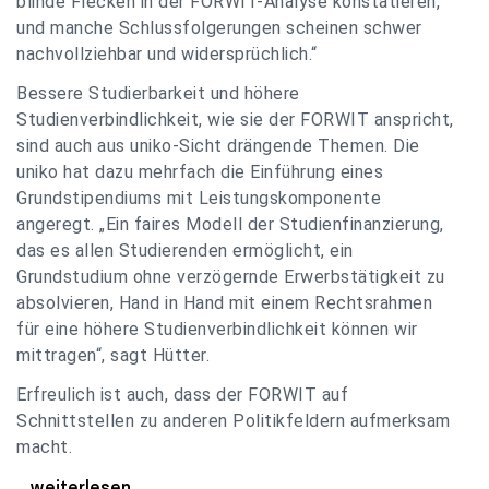
blinde Flecken in der FORWIT-Analyse konstatieren,
und manche Schlussfolgerungen scheinen schwer
nachvollziehbar und widersprüchlich.“
Bessere Studierbarkeit und höhere
Studienverbindlichkeit, wie sie der FORWIT anspricht,
sind auch aus uniko-Sicht drängende Themen. Die
uniko hat dazu mehrfach die Einführung eines
Grundstipendiums mit Leistungskomponente
angeregt. „Ein faires Modell der Studienfinanzierung,
das es allen Studierenden ermöglicht, ein
Grundstudium ohne verzögernde Erwerbstätigkeit zu
absolvieren, Hand in Hand mit einem Rechtsrahmen
für eine höhere Studienverbindlichkeit können wir
mittragen“, sagt Hütter.
Erfreulich ist auch, dass der FORWIT auf
Schnittstellen zu anderen Politikfeldern aufmerksam
macht.
uniko zu FORWIT-Analyse: Wichtige Themen
...weiterlesen