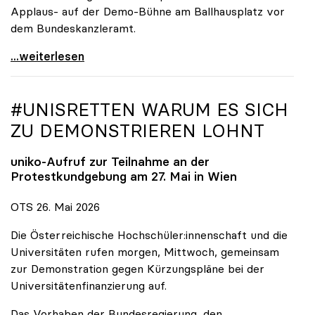
Applaus- auf der Demo-Bühne am Ballhausplatz vor
dem Bundeskanzleramt.
\"Wir nehmen es nicht hin\": Rede von
...weiterlesen
#UNISRETTEN WARUM ES SICH
ZU DEMONSTRIEREN LOHNT
uniko
-Aufruf zur Teilnahme an der
Protestkundgebung am 27. Mai in Wien
OTS 26. Mai 2026
Die Österreichische Hochschüler:innenschaft und die
Universitäten rufen morgen, Mittwoch, gemeinsam
zur Demonstration gegen Kürzungspläne bei der
Universitätenfinanzierung auf.
Das Vorhaben der Bundesregierung, den