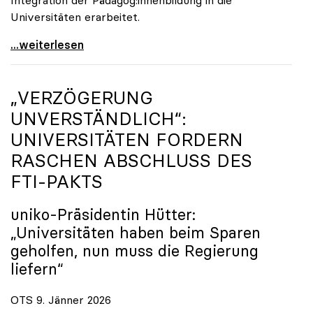
Universitäten erarbeitet.
Schools of Education an den Universitäten: Für
...weiterlesen
„VERZÖGERUNG
UNVERSTÄNDLICH“:
UNIVERSITÄTEN FORDERN
RASCHEN ABSCHLUSS DES
FTI-PAKTS
uniko
-Präsidentin Hütter:
„Universitäten haben beim Sparen
geholfen, nun muss die Regierung
liefern“
OTS 9. Jänner 2026