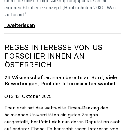
sieht die uniko einige Anknüpfungspunkte an ihr
eigenes Strategiekonzept „Hochschulen 2030. Was
zu tun ist“.
Universitäten: Hochschulstrategie 2040 muss eine
...weiterlesen
REGES INTERESSE VON US-
FORSCHER:INNEN AN
ÖSTERREICH
26 Wissenschafter:innen bereits an Bord, viele
Bewerbungen, Pool der Interessierten wächst
OTS 13. Oktober 2025
Eben erst hat das weltweite Times-Ranking den
heimischen Universitäten ein gutes Zeugnis
ausgestellt, bestätigt sich nun deren Reputation auch
auf anderer Ebene: Es herrscht reges Interesse von