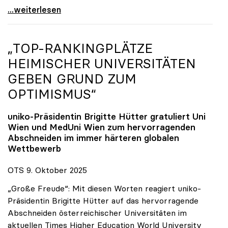
Reges Interesse von US-Forscher:innen an
...weiterlesen
„TOP-RANKINGPLÄTZE
HEIMISCHER UNIVERSITÄTEN
GEBEN GRUND ZUM
OPTIMISMUS“
uniko
-Präsidentin Brigitte Hütter gratuliert Uni
Wien und MedUni Wien zum hervorragenden
Abschneiden im immer härteren globalen
Wettbewerb
OTS 9. Oktober 2025
„Große Freude“: Mit diesen Worten reagiert uniko-
Präsidentin Brigitte Hütter auf das hervorragende
Abschneiden österreichischer Universitäten im
aktuellen Times Higher Education World University