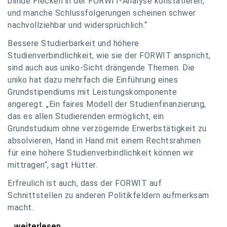
blinde Flecken in der FORWIT-Analyse konstatieren,
und manche Schlussfolgerungen scheinen schwer
nachvollziehbar und widersprüchlich.“
Bessere Studierbarkeit und höhere
Studienverbindlichkeit, wie sie der FORWIT anspricht,
sind auch aus uniko-Sicht drängende Themen. Die
uniko hat dazu mehrfach die Einführung eines
Grundstipendiums mit Leistungskomponente
angeregt. „Ein faires Modell der Studienfinanzierung,
das es allen Studierenden ermöglicht, ein
Grundstudium ohne verzögernde Erwerbstätigkeit zu
absolvieren, Hand in Hand mit einem Rechtsrahmen
für eine höhere Studienverbindlichkeit können wir
mittragen“, sagt Hütter.
Erfreulich ist auch, dass der FORWIT auf
Schnittstellen zu anderen Politikfeldern aufmerksam
macht.
uniko zu FORWIT-Analyse: Wichtige Themen
...weiterlesen