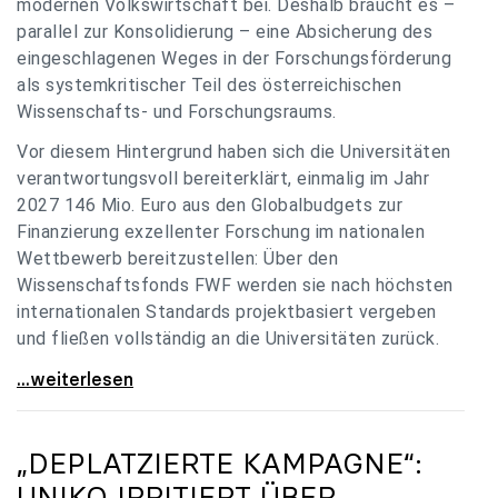
modernen Volkswirtschaft bei. Deshalb braucht es –
parallel zur Konsolidierung – eine Absicherung des
eingeschlagenen Weges in der Forschungsförderung
als systemkritischer Teil des österreichischen
Wissenschafts- und Forschungsraums.
Vor diesem Hintergrund haben sich die Universitäten
verantwortungsvoll bereiterklärt, einmalig im Jahr
2027 146 Mio. Euro aus den Globalbudgets zur
Finanzierung exzellenter Forschung im nationalen
Wettbewerb bereitzustellen: Über den
Wissenschaftsfonds FWF werden sie nach höchsten
internationalen Standards projektbasiert vergeben
und fließen vollständig an die Universitäten zurück.
Gemeinsam für einen starken Wissenschafts- und
...weiterlesen
„DEPLATZIERTE KAMPAGNE“:
UNIKO
IRRITIERT ÜBER