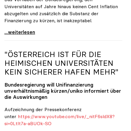
Universitäten auf Jahre hinaus keinen Cent Inflation
abzugelten und zusätzlich die Substanz der
Finanzierung zu kürzen, ist inakzeptabel.
#UnisRetten Warum es sich zu demonstrieren lohnt
...weiterlesen
"ÖSTERREICH IST FÜR DIE
HEIMISCHEN UNIVERSITÄTEN
KEIN SICHERER HAFEN MEHR"
Bundesregierung will Unifinanzierung
unverhältnismäßig kürzen/
uniko
informiert über
die Auswirkungen
Aufzeichnung der Pressekonferenz
unter
https://www.youtube.com/live/_nitF6sldX8?
si=0Ltlt7a-aBUOk-SO