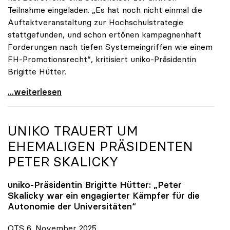
Teilnahme eingeladen. „Es hat noch nicht einmal die
Auftaktveranstaltung zur Hochschulstrategie
stattgefunden, und schon ertönen kampagnenhaft
Forderungen nach tiefen Systemeingriffen wie einem
FH-Promotionsrecht“, kritisiert uniko-Präsidentin
Brigitte Hütter.
„Deplatzierte Kampagne“: uniko irritiert über
...weiterlesen
UNIKO
TRAUERT UM
EHEMALIGEN PRÄSIDENTEN
PETER SKALICKY
uniko
-Präsidentin Brigitte Hütter: „Peter
Skalicky war ein engagierter Kämpfer für die
Autonomie der Universitäten“
OTS 6. November 2025