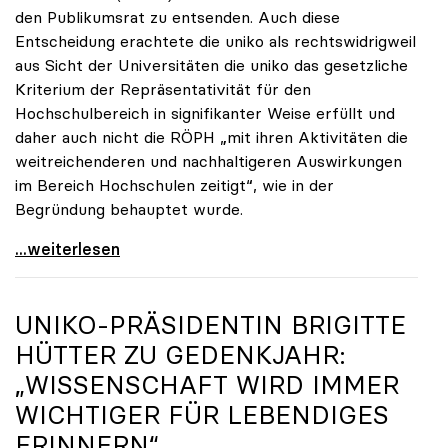
den Publikumsrat zu entsenden. Auch diese
Entscheidung erachtete die uniko als rechtswidrigweil
aus Sicht der Universitäten die uniko das gesetzliche
Kriterium der Repräsentativität für den
Hochschulbereich in signifikanter Weise erfüllt und
daher auch nicht die RÖPH „mit ihren Aktivitäten die
weitreichenderen und nachhaltigeren Auswirkungen
im Bereich Hochschulen zeitigt“, wie in der
Begründung behauptet wurde.
ORF-Publikumsrat: Regierung entsendet nun doch
...weiterlesen
UNIKO
-PRÄSIDENTIN BRIGITTE
HÜTTER ZU GEDENKJAHR:
„WISSENSCHAFT WIRD IMMER
WICHTIGER FÜR LEBENDIGES
ERINNERN“