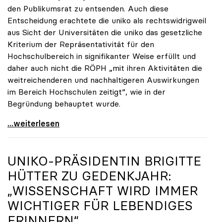
den Publikumsrat zu entsenden. Auch diese
Entscheidung erachtete die uniko als rechtswidrigweil
aus Sicht der Universitäten die uniko das gesetzliche
Kriterium der Repräsentativität für den
Hochschulbereich in signifikanter Weise erfüllt und
daher auch nicht die RÖPH „mit ihren Aktivitäten die
weitreichenderen und nachhaltigeren Auswirkungen
im Bereich Hochschulen zeitigt“, wie in der
Begründung behauptet wurde.
ORF-Publikumsrat: Regierung entsendet nun doch
...weiterlesen
UNIKO
-PRÄSIDENTIN BRIGITTE
HÜTTER ZU GEDENKJAHR:
„WISSENSCHAFT WIRD IMMER
WICHTIGER FÜR LEBENDIGES
ERINNERN“