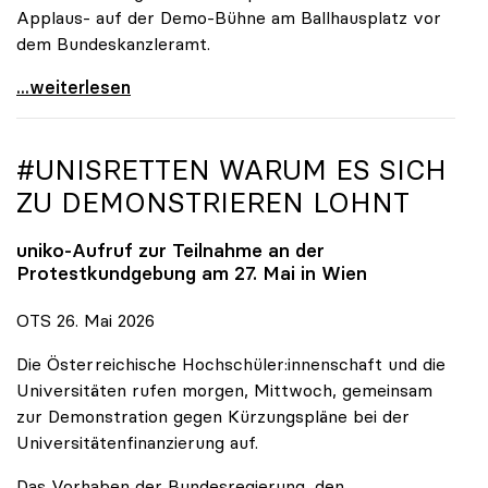
Applaus- auf der Demo-Bühne am Ballhausplatz vor
dem Bundeskanzleramt.
\"Wir nehmen es nicht hin\": Rede von
...weiterlesen
#UNISRETTEN WARUM ES SICH
ZU DEMONSTRIEREN LOHNT
uniko
-Aufruf zur Teilnahme an der
Protestkundgebung am 27. Mai in Wien
OTS 26. Mai 2026
Die Österreichische Hochschüler:innenschaft und die
Universitäten rufen morgen, Mittwoch, gemeinsam
zur Demonstration gegen Kürzungspläne bei der
Universitätenfinanzierung auf.
Das Vorhaben der Bundesregierung, den