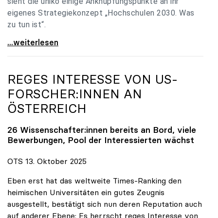
sieht die uniko einige Anknüpfungspunkte an ihr
eigenes Strategiekonzept „Hochschulen 2030. Was
zu tun ist“.
Universitäten: Hochschulstrategie 2040 muss eine
...weiterlesen
REGES INTERESSE VON US-
FORSCHER:INNEN AN
ÖSTERREICH
26 Wissenschafter:innen bereits an Bord, viele
Bewerbungen, Pool der Interessierten wächst
OTS 13. Oktober 2025
Eben erst hat das weltweite Times-Ranking den
heimischen Universitäten ein gutes Zeugnis
ausgestellt, bestätigt sich nun deren Reputation auch
auf anderer Ebene: Es herrscht reges Interesse von