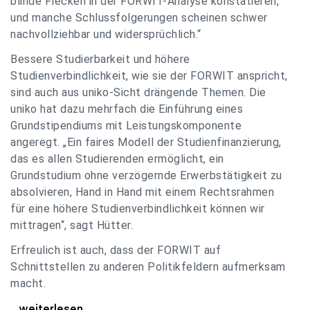
blinde Flecken in der FORWIT-Analyse konstatieren,
und manche Schlussfolgerungen scheinen schwer
nachvollziehbar und widersprüchlich.“
Bessere Studierbarkeit und höhere
Studienverbindlichkeit, wie sie der FORWIT anspricht,
sind auch aus uniko-Sicht drängende Themen. Die
uniko hat dazu mehrfach die Einführung eines
Grundstipendiums mit Leistungskomponente
angeregt. „Ein faires Modell der Studienfinanzierung,
das es allen Studierenden ermöglicht, ein
Grundstudium ohne verzögernde Erwerbstätigkeit zu
absolvieren, Hand in Hand mit einem Rechtsrahmen
für eine höhere Studienverbindlichkeit können wir
mittragen“, sagt Hütter.
Erfreulich ist auch, dass der FORWIT auf
Schnittstellen zu anderen Politikfeldern aufmerksam
macht.
uniko zu FORWIT-Analyse: Wichtige Themen
...weiterlesen