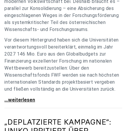
modernen Volkswirtschaft bei. Deshalb braucht es –
parallel zur Konsolidierung – eine Absicherung des
eingeschlagenen Weges in der Forschungsförderung
als systemkritischer Teil des österreichischen
Wissenschafts- und Forschungsraums.
Vor diesem Hintergrund haben sich die Universitäten
verantwortungsvoll bereiterklärt, einmalig im Jahr
2027 146 Mio. Euro aus den Globalbudgets zur
Finanzierung exzellenter Forschung im nationalen
Wettbewerb bereitzustellen: Über den
Wissenschaftsfonds FWF werden sie nach höchsten
internationalen Standards projektbasiert vergeben
und fließen vollständig an die Universitäten zurück.
Gemeinsam für einen starken Wissenschafts- und
...weiterlesen
„DEPLATZIERTE KAMPAGNE“:
UNIKO
IRRITIERT ÜBER