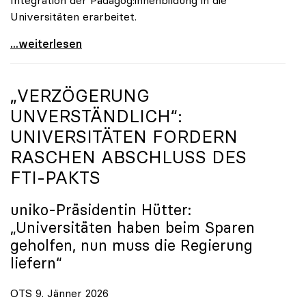
Universitäten erarbeitet.
Schools of Education an den Universitäten: Für
...weiterlesen
„VERZÖGERUNG
UNVERSTÄNDLICH“:
UNIVERSITÄTEN FORDERN
RASCHEN ABSCHLUSS DES
FTI-PAKTS
uniko
-Präsidentin Hütter:
„Universitäten haben beim Sparen
geholfen, nun muss die Regierung
liefern“
OTS 9. Jänner 2026