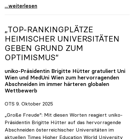
Reges Interesse von US-Forscher:innen an
...weiterlesen
„TOP-RANKINGPLÄTZE
HEIMISCHER UNIVERSITÄTEN
GEBEN GRUND ZUM
OPTIMISMUS“
uniko
-Präsidentin Brigitte Hütter gratuliert Uni
Wien und MedUni Wien zum hervorragenden
Abschneiden im immer härteren globalen
Wettbewerb
OTS 9. Oktober 2025
„Große Freude“: Mit diesen Worten reagiert uniko-
Präsidentin Brigitte Hütter auf das hervorragende
Abschneiden österreichischer Universitäten im
aktuellen Times Higher Education World University