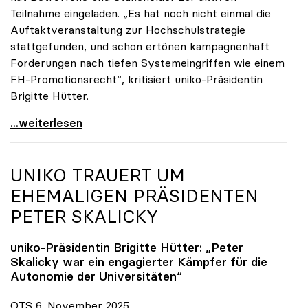
Teilnahme eingeladen. „Es hat noch nicht einmal die
Auftaktveranstaltung zur Hochschulstrategie
stattgefunden, und schon ertönen kampagnenhaft
Forderungen nach tiefen Systemeingriffen wie einem
FH-Promotionsrecht“, kritisiert uniko-Präsidentin
Brigitte Hütter.
„Deplatzierte Kampagne“: uniko irritiert über
...weiterlesen
UNIKO
TRAUERT UM
EHEMALIGEN PRÄSIDENTEN
PETER SKALICKY
uniko
-Präsidentin Brigitte Hütter: „Peter
Skalicky war ein engagierter Kämpfer für die
Autonomie der Universitäten“
OTS 6. November 2025