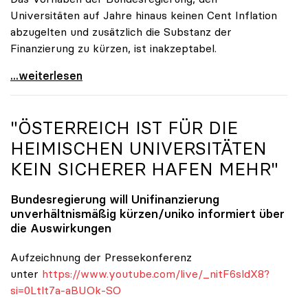
Universitäten auf Jahre hinaus keinen Cent Inflation
abzugelten und zusätzlich die Substanz der
Finanzierung zu kürzen, ist inakzeptabel.
#UnisRetten Warum es sich zu demonstrieren lohnt
...weiterlesen
"ÖSTERREICH IST FÜR DIE
HEIMISCHEN UNIVERSITÄTEN
KEIN SICHERER HAFEN MEHR"
Bundesregierung will Unifinanzierung
unverhältnismäßig kürzen/
uniko
informiert über
die Auswirkungen
Aufzeichnung der Pressekonferenz
unter
https://www.youtube.com/live/_nitF6sldX8?
si=0Ltlt7a-aBUOk-SO