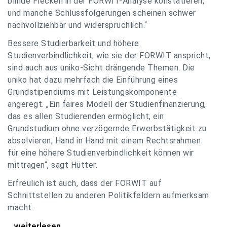
blinde Flecken in der FORWIT-Analyse konstatieren,
und manche Schlussfolgerungen scheinen schwer
nachvollziehbar und widersprüchlich.“
Bessere Studierbarkeit und höhere
Studienverbindlichkeit, wie sie der FORWIT anspricht,
sind auch aus uniko-Sicht drängende Themen. Die
uniko hat dazu mehrfach die Einführung eines
Grundstipendiums mit Leistungskomponente
angeregt. „Ein faires Modell der Studienfinanzierung,
das es allen Studierenden ermöglicht, ein
Grundstudium ohne verzögernde Erwerbstätigkeit zu
absolvieren, Hand in Hand mit einem Rechtsrahmen
für eine höhere Studienverbindlichkeit können wir
mittragen“, sagt Hütter.
Erfreulich ist auch, dass der FORWIT auf
Schnittstellen zu anderen Politikfeldern aufmerksam
macht.
uniko zu FORWIT-Analyse: Wichtige Themen
...weiterlesen