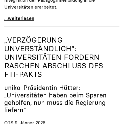
Universitäten erarbeitet.
Schools of Education an den Universitäten: Für
...weiterlesen
„VERZÖGERUNG
UNVERSTÄNDLICH“:
UNIVERSITÄTEN FORDERN
RASCHEN ABSCHLUSS DES
FTI-PAKTS
uniko
-Präsidentin Hütter:
„Universitäten haben beim Sparen
geholfen, nun muss die Regierung
liefern“
OTS 9. Jänner 2026