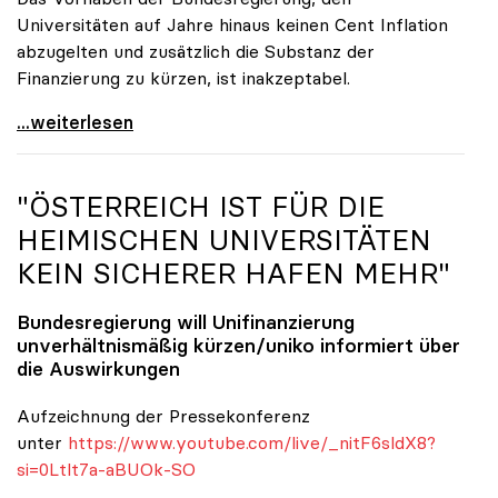
Universitäten auf Jahre hinaus keinen Cent Inflation
abzugelten und zusätzlich die Substanz der
Finanzierung zu kürzen, ist inakzeptabel.
#UnisRetten Warum es sich zu demonstrieren lohnt
...weiterlesen
"ÖSTERREICH IST FÜR DIE
HEIMISCHEN UNIVERSITÄTEN
KEIN SICHERER HAFEN MEHR"
Bundesregierung will Unifinanzierung
unverhältnismäßig kürzen/
uniko
informiert über
die Auswirkungen
Aufzeichnung der Pressekonferenz
unter
https://www.youtube.com/live/_nitF6sldX8?
si=0Ltlt7a-aBUOk-SO