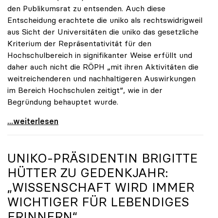
den Publikumsrat zu entsenden. Auch diese
Entscheidung erachtete die uniko als rechtswidrigweil
aus Sicht der Universitäten die uniko das gesetzliche
Kriterium der Repräsentativität für den
Hochschulbereich in signifikanter Weise erfüllt und
daher auch nicht die RÖPH „mit ihren Aktivitäten die
weitreichenderen und nachhaltigeren Auswirkungen
im Bereich Hochschulen zeitigt“, wie in der
Begründung behauptet wurde.
ORF-Publikumsrat: Regierung entsendet nun doch
...weiterlesen
UNIKO
-PRÄSIDENTIN BRIGITTE
HÜTTER ZU GEDENKJAHR:
„WISSENSCHAFT WIRD IMMER
WICHTIGER FÜR LEBENDIGES
ERINNERN“