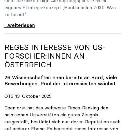
sieht die uniko einige Anknüpfungspunkte an ihr
eigenes Strategiekonzept „Hochschulen 2030. Was
zu tun ist“.
Universitäten: Hochschulstrategie 2040 muss eine
...weiterlesen
REGES INTERESSE VON US-
FORSCHER:INNEN AN
ÖSTERREICH
26 Wissenschafter:innen bereits an Bord, viele
Bewerbungen, Pool der Interessierten wächst
OTS 13. Oktober 2025
Eben erst hat das weltweite Times-Ranking den
heimischen Universitäten ein gutes Zeugnis
ausgestellt, bestätigt sich nun deren Reputation auch
auf anderer Ebene: Es herrscht reges Interesse von