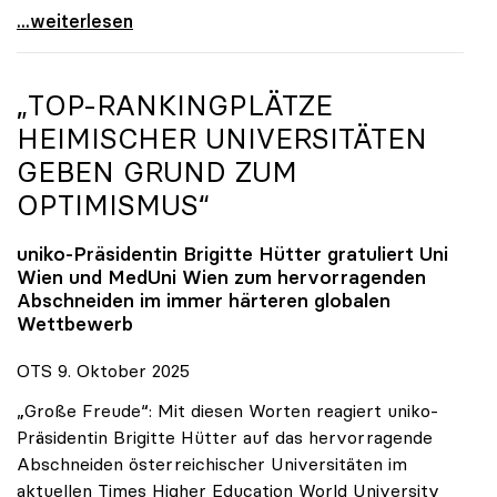
Reges Interesse von US-Forscher:innen an
...weiterlesen
„TOP-RANKINGPLÄTZE
HEIMISCHER UNIVERSITÄTEN
GEBEN GRUND ZUM
OPTIMISMUS“
uniko
-Präsidentin Brigitte Hütter gratuliert Uni
Wien und MedUni Wien zum hervorragenden
Abschneiden im immer härteren globalen
Wettbewerb
OTS 9. Oktober 2025
„Große Freude“: Mit diesen Worten reagiert uniko-
Präsidentin Brigitte Hütter auf das hervorragende
Abschneiden österreichischer Universitäten im
aktuellen Times Higher Education World University