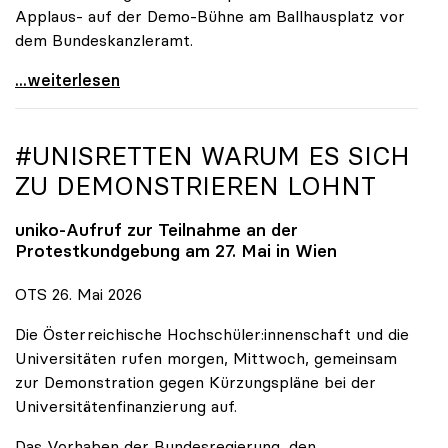
Applaus- auf der Demo-Bühne am Ballhausplatz vor
dem Bundeskanzleramt.
\"Wir nehmen es nicht hin\": Rede von
...weiterlesen
#UNISRETTEN WARUM ES SICH
ZU DEMONSTRIEREN LOHNT
uniko
-Aufruf zur Teilnahme an der
Protestkundgebung am 27. Mai in Wien
OTS 26. Mai 2026
Die Österreichische Hochschüler:innenschaft und die
Universitäten rufen morgen, Mittwoch, gemeinsam
zur Demonstration gegen Kürzungspläne bei der
Universitätenfinanzierung auf.
Das Vorhaben der Bundesregierung, den