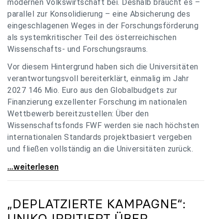
modernen Volkswirtschaft bei. Deshalb braucht es –
parallel zur Konsolidierung – eine Absicherung des
eingeschlagenen Weges in der Forschungsförderung
als systemkritischer Teil des österreichischen
Wissenschafts- und Forschungsraums.
Vor diesem Hintergrund haben sich die Universitäten
verantwortungsvoll bereiterklärt, einmalig im Jahr
2027 146 Mio. Euro aus den Globalbudgets zur
Finanzierung exzellenter Forschung im nationalen
Wettbewerb bereitzustellen: Über den
Wissenschaftsfonds FWF werden sie nach höchsten
internationalen Standards projektbasiert vergeben
und fließen vollständig an die Universitäten zurück.
Gemeinsam für einen starken Wissenschafts- und
...weiterlesen
„DEPLATZIERTE KAMPAGNE“:
UNIKO
IRRITIERT ÜBER