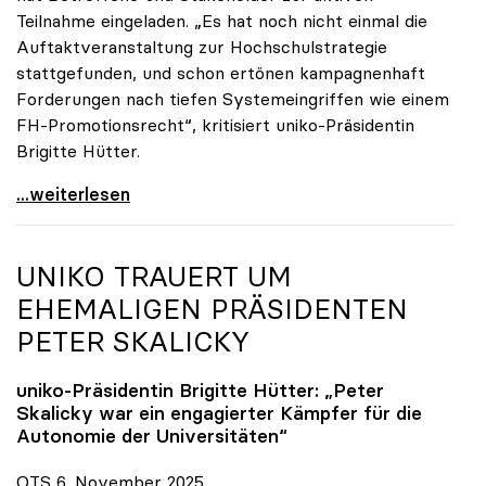
Teilnahme eingeladen. „Es hat noch nicht einmal die
Auftaktveranstaltung zur Hochschulstrategie
stattgefunden, und schon ertönen kampagnenhaft
Forderungen nach tiefen Systemeingriffen wie einem
FH-Promotionsrecht“, kritisiert uniko-Präsidentin
Brigitte Hütter.
„Deplatzierte Kampagne“: uniko irritiert über
...weiterlesen
UNIKO
TRAUERT UM
EHEMALIGEN PRÄSIDENTEN
PETER SKALICKY
uniko
-Präsidentin Brigitte Hütter: „Peter
Skalicky war ein engagierter Kämpfer für die
Autonomie der Universitäten“
OTS 6. November 2025