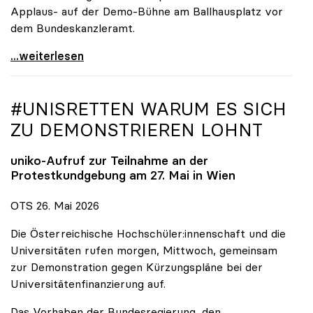
Applaus- auf der Demo-Bühne am Ballhausplatz vor
dem Bundeskanzleramt.
\"Wir nehmen es nicht hin\": Rede von
...weiterlesen
#UNISRETTEN WARUM ES SICH
ZU DEMONSTRIEREN LOHNT
uniko
-Aufruf zur Teilnahme an der
Protestkundgebung am 27. Mai in Wien
OTS 26. Mai 2026
Die Österreichische Hochschüler:innenschaft und die
Universitäten rufen morgen, Mittwoch, gemeinsam
zur Demonstration gegen Kürzungspläne bei der
Universitätenfinanzierung auf.
Das Vorhaben der Bundesregierung, den