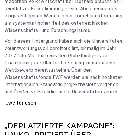
modernen Volkswirtschaft bei. Deshalb braucht es –
parallel zur Konsolidierung – eine Absicherung des
eingeschlagenen Weges in der Forschungsförderung
als systemkritischer Teil des österreichischen
Wissenschafts- und Forschungsraums.
Vor diesem Hintergrund haben sich die Universitäten
verantwortungsvoll bereiterklärt, einmalig im Jahr
2027 146 Mio. Euro aus den Globalbudgets zur
Finanzierung exzellenter Forschung im nationalen
Wettbewerb bereitzustellen: Über den
Wissenschaftsfonds FWF werden sie nach höchsten
internationalen Standards projektbasiert vergeben
und fließen vollständig an die Universitäten zurück.
Gemeinsam für einen starken Wissenschafts- und
...weiterlesen
„DEPLATZIERTE KAMPAGNE“:
UNIKO
IRRITIERT ÜBER