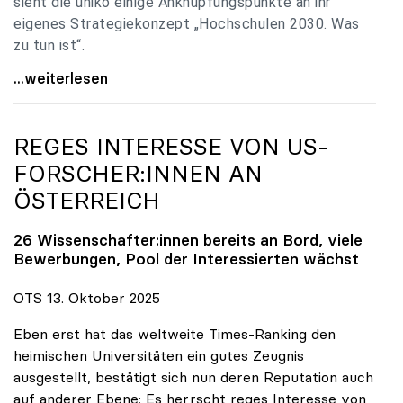
sieht die uniko einige Anknüpfungspunkte an ihr
eigenes Strategiekonzept „Hochschulen 2030. Was
zu tun ist“.
Universitäten: Hochschulstrategie 2040 muss eine
...weiterlesen
REGES INTERESSE VON US-
FORSCHER:INNEN AN
ÖSTERREICH
26 Wissenschafter:innen bereits an Bord, viele
Bewerbungen, Pool der Interessierten wächst
OTS 13. Oktober 2025
Eben erst hat das weltweite Times-Ranking den
heimischen Universitäten ein gutes Zeugnis
ausgestellt, bestätigt sich nun deren Reputation auch
auf anderer Ebene: Es herrscht reges Interesse von