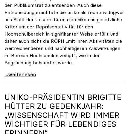
den Publikumsrat zu entsenden. Auch diese
Entscheidung erachtete die uniko als rechtswidrigweil
aus Sicht der Universitäten die uniko das gesetzliche
Kriterium der Repräsentativität für den
Hochschulbereich in signifikanter Weise erfüllt und
daher auch nicht die RÖPH „mit ihren Aktivitäten die
weitreichenderen und nachhaltigeren Auswirkungen
im Bereich Hochschulen zeitigt“, wie in der
Begründung behauptet wurde.
ORF-Publikumsrat: Regierung entsendet nun doch
...weiterlesen
UNIKO
-PRÄSIDENTIN BRIGITTE
HÜTTER ZU GEDENKJAHR:
„WISSENSCHAFT WIRD IMMER
WICHTIGER FÜR LEBENDIGES
ERINNERN“