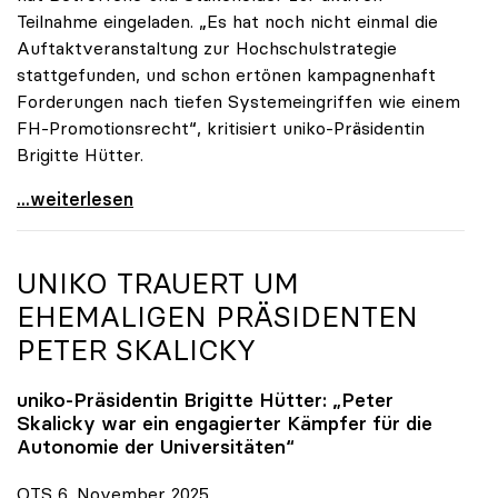
Teilnahme eingeladen. „Es hat noch nicht einmal die
Auftaktveranstaltung zur Hochschulstrategie
stattgefunden, und schon ertönen kampagnenhaft
Forderungen nach tiefen Systemeingriffen wie einem
FH-Promotionsrecht“, kritisiert uniko-Präsidentin
Brigitte Hütter.
„Deplatzierte Kampagne“: uniko irritiert über
...weiterlesen
UNIKO
TRAUERT UM
EHEMALIGEN PRÄSIDENTEN
PETER SKALICKY
uniko
-Präsidentin Brigitte Hütter: „Peter
Skalicky war ein engagierter Kämpfer für die
Autonomie der Universitäten“
OTS 6. November 2025