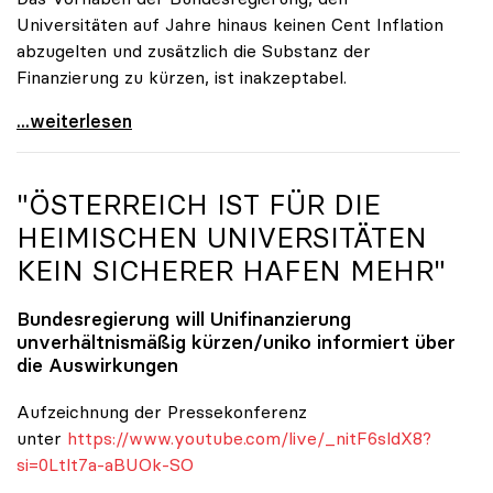
Universitäten auf Jahre hinaus keinen Cent Inflation
abzugelten und zusätzlich die Substanz der
Finanzierung zu kürzen, ist inakzeptabel.
#UnisRetten Warum es sich zu demonstrieren lohnt
...weiterlesen
"ÖSTERREICH IST FÜR DIE
HEIMISCHEN UNIVERSITÄTEN
KEIN SICHERER HAFEN MEHR"
Bundesregierung will Unifinanzierung
unverhältnismäßig kürzen/
uniko
informiert über
die Auswirkungen
Aufzeichnung der Pressekonferenz
unter
https://www.youtube.com/live/_nitF6sldX8?
si=0Ltlt7a-aBUOk-SO