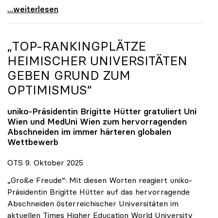
Reges Interesse von US-Forscher:innen an
...weiterlesen
„TOP-RANKINGPLÄTZE
HEIMISCHER UNIVERSITÄTEN
GEBEN GRUND ZUM
OPTIMISMUS“
uniko
-Präsidentin Brigitte Hütter gratuliert Uni
Wien und MedUni Wien zum hervorragenden
Abschneiden im immer härteren globalen
Wettbewerb
OTS 9. Oktober 2025
„Große Freude“: Mit diesen Worten reagiert uniko-
Präsidentin Brigitte Hütter auf das hervorragende
Abschneiden österreichischer Universitäten im
aktuellen Times Higher Education World University