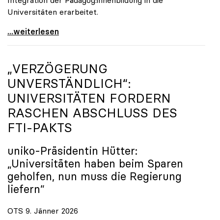
Universitäten erarbeitet.
Schools of Education an den Universitäten: Für
...weiterlesen
„VERZÖGERUNG
UNVERSTÄNDLICH“:
UNIVERSITÄTEN FORDERN
RASCHEN ABSCHLUSS DES
FTI-PAKTS
uniko
-Präsidentin Hütter:
„Universitäten haben beim Sparen
geholfen, nun muss die Regierung
liefern“
OTS 9. Jänner 2026