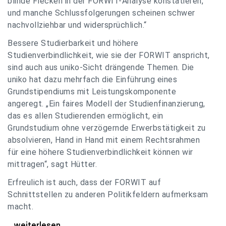
blinde Flecken in der FORWIT-Analyse konstatieren,
und manche Schlussfolgerungen scheinen schwer
nachvollziehbar und widersprüchlich.“
Bessere Studierbarkeit und höhere
Studienverbindlichkeit, wie sie der FORWIT anspricht,
sind auch aus uniko-Sicht drängende Themen. Die
uniko hat dazu mehrfach die Einführung eines
Grundstipendiums mit Leistungskomponente
angeregt. „Ein faires Modell der Studienfinanzierung,
das es allen Studierenden ermöglicht, ein
Grundstudium ohne verzögernde Erwerbstätigkeit zu
absolvieren, Hand in Hand mit einem Rechtsrahmen
für eine höhere Studienverbindlichkeit können wir
mittragen“, sagt Hütter.
Erfreulich ist auch, dass der FORWIT auf
Schnittstellen zu anderen Politikfeldern aufmerksam
macht.
uniko zu FORWIT-Analyse: Wichtige Themen
...weiterlesen