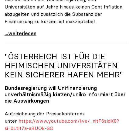
Universitäten auf Jahre hinaus keinen Cent Inflation
abzugelten und zusätzlich die Substanz der
Finanzierung zu kürzen, ist inakzeptabel.
#UnisRetten Warum es sich zu demonstrieren lohnt
...weiterlesen
"ÖSTERREICH IST FÜR DIE
HEIMISCHEN UNIVERSITÄTEN
KEIN SICHERER HAFEN MEHR"
Bundesregierung will Unifinanzierung
unverhältnismäßig kürzen/
uniko
informiert über
die Auswirkungen
Aufzeichnung der Pressekonferenz
unter
https://www.youtube.com/live/_nitF6sldX8?
si=0Ltlt7a-aBUOk-SO