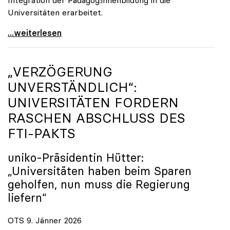
Universitäten erarbeitet.
Schools of Education an den Universitäten: Für
...weiterlesen
„VERZÖGERUNG
UNVERSTÄNDLICH“:
UNIVERSITÄTEN FORDERN
RASCHEN ABSCHLUSS DES
FTI-PAKTS
uniko
-Präsidentin Hütter:
„Universitäten haben beim Sparen
geholfen, nun muss die Regierung
liefern“
OTS 9. Jänner 2026