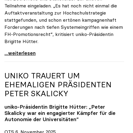
Teilnahme eingeladen. „Es hat noch nicht einmal die
Auftaktveranstaltung zur Hochschulstrategie
stattgefunden, und schon ertönen kampagnenhaft
Forderungen nach tiefen Systemeingriffen wie einem
FH-Promotionsrecht“, kritisiert uniko-Präsidentin
Brigitte Hütter.
„Deplatzierte Kampagne“: uniko irritiert über
...weiterlesen
UNIKO
TRAUERT UM
EHEMALIGEN PRÄSIDENTEN
PETER SKALICKY
uniko
-Präsidentin Brigitte Hütter: „Peter
Skalicky war ein engagierter Kämpfer für die
Autonomie der Universitäten“
OTS 6. November 2025