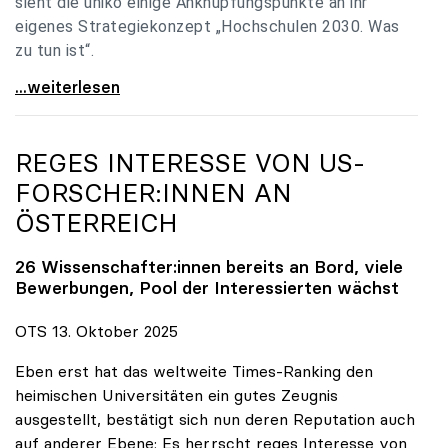
sieht die uniko einige Anknüpfungspunkte an ihr
eigenes Strategiekonzept „Hochschulen 2030. Was
zu tun ist“.
Universitäten: Hochschulstrategie 2040 muss eine
...weiterlesen
REGES INTERESSE VON US-
FORSCHER:INNEN AN
ÖSTERREICH
26 Wissenschafter:innen bereits an Bord, viele
Bewerbungen, Pool der Interessierten wächst
OTS 13. Oktober 2025
Eben erst hat das weltweite Times-Ranking den
heimischen Universitäten ein gutes Zeugnis
ausgestellt, bestätigt sich nun deren Reputation auch
auf anderer Ebene: Es herrscht reges Interesse von