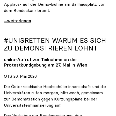
Applaus- auf der Demo-Bühne am Ballhausplatz vor
dem Bundeskanzleramt.
\"Wir nehmen es nicht hin\": Rede von
...weiterlesen
#UNISRETTEN WARUM ES SICH
ZU DEMONSTRIEREN LOHNT
uniko
-Aufruf zur Teilnahme an der
Protestkundgebung am 27. Mai in Wien
OTS 26. Mai 2026
Die Österreichische Hochschüler:innenschaft und die
Universitäten rufen morgen, Mittwoch, gemeinsam
zur Demonstration gegen Kürzungspläne bei der
Universitätenfinanzierung auf.
Das Vorhaben der Bundesregierung, den