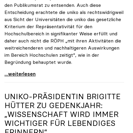
den Publikumsrat zu entsenden. Auch diese
Entscheidung erachtete die uniko als rechtswidrigweil
aus Sicht der Universitäten die uniko das gesetzliche
Kriterium der Repräsentativität für den
Hochschulbereich in signifikanter Weise erfüllt und
daher auch nicht die RÖPH „mit ihren Aktivitäten die
weitreichenderen und nachhaltigeren Auswirkungen
im Bereich Hochschulen zeitigt“, wie in der
Begründung behauptet wurde.
ORF-Publikumsrat: Regierung entsendet nun doch
...weiterlesen
UNIKO
-PRÄSIDENTIN BRIGITTE
HÜTTER ZU GEDENKJAHR:
„WISSENSCHAFT WIRD IMMER
WICHTIGER FÜR LEBENDIGES
ERINNERN“