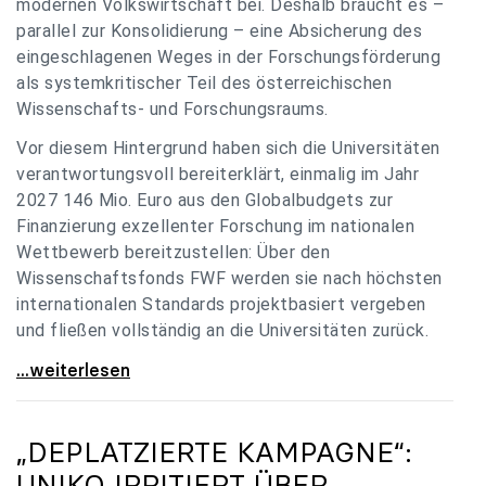
modernen Volkswirtschaft bei. Deshalb braucht es –
parallel zur Konsolidierung – eine Absicherung des
eingeschlagenen Weges in der Forschungsförderung
als systemkritischer Teil des österreichischen
Wissenschafts- und Forschungsraums.
Vor diesem Hintergrund haben sich die Universitäten
verantwortungsvoll bereiterklärt, einmalig im Jahr
2027 146 Mio. Euro aus den Globalbudgets zur
Finanzierung exzellenter Forschung im nationalen
Wettbewerb bereitzustellen: Über den
Wissenschaftsfonds FWF werden sie nach höchsten
internationalen Standards projektbasiert vergeben
und fließen vollständig an die Universitäten zurück.
Gemeinsam für einen starken Wissenschafts- und
...weiterlesen
„DEPLATZIERTE KAMPAGNE“:
UNIKO
IRRITIERT ÜBER