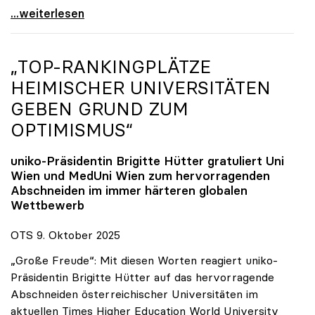
Reges Interesse von US-Forscher:innen an
...weiterlesen
„TOP-RANKINGPLÄTZE
HEIMISCHER UNIVERSITÄTEN
GEBEN GRUND ZUM
OPTIMISMUS“
uniko
-Präsidentin Brigitte Hütter gratuliert Uni
Wien und MedUni Wien zum hervorragenden
Abschneiden im immer härteren globalen
Wettbewerb
OTS 9. Oktober 2025
„Große Freude“: Mit diesen Worten reagiert uniko-
Präsidentin Brigitte Hütter auf das hervorragende
Abschneiden österreichischer Universitäten im
aktuellen Times Higher Education World University