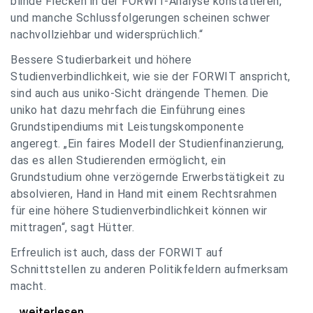
blinde Flecken in der FORWIT-Analyse konstatieren,
und manche Schlussfolgerungen scheinen schwer
nachvollziehbar und widersprüchlich.“
Bessere Studierbarkeit und höhere
Studienverbindlichkeit, wie sie der FORWIT anspricht,
sind auch aus uniko-Sicht drängende Themen. Die
uniko hat dazu mehrfach die Einführung eines
Grundstipendiums mit Leistungskomponente
angeregt. „Ein faires Modell der Studienfinanzierung,
das es allen Studierenden ermöglicht, ein
Grundstudium ohne verzögernde Erwerbstätigkeit zu
absolvieren, Hand in Hand mit einem Rechtsrahmen
für eine höhere Studienverbindlichkeit können wir
mittragen“, sagt Hütter.
Erfreulich ist auch, dass der FORWIT auf
Schnittstellen zu anderen Politikfeldern aufmerksam
macht.
uniko zu FORWIT-Analyse: Wichtige Themen
...weiterlesen