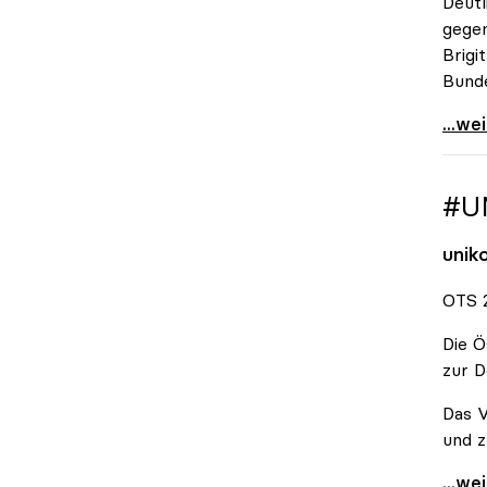
Deutl
gegen
Brigi
Bund
\"Wir
...we
#U
unik
OTS 2
Die Ö
zur D
Das V
und z
#Unis
...we