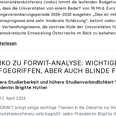
niversitätenkonferenz (uniko) nimmt die laufenden Budget
, dass die Universitäten von einem Bedarf von 18 Mrd. Euro f
ungsvereinbarungsperiode 2028–2030 ausgehen. „Dies ist mit 
tionsprognose eine sehr moderate Schätzung“, betont uniko-P
e Verhandlungsteams, die zentrale Rolle der Universitäten für
emokratische Entwicklung Österreichs im Blick zu behalten
 zu Budgetverhandlungen: Universitäten sind
iterlesen
IKO
ZU FORWIT-ANALYSE: WICHTI
FGEGRIFFEN, ABER AUCH BLINDE F
ere Studierbarkeit und höhere Studienverbindlichkeit 
identin Brigitte Hütter
3. April 2026
ORWIT bringt einige wichtige Themen in die Debatte zur Ho
rsitätenkonferenz sehr begrüßt. uniko-Präsidentin Brigitte 