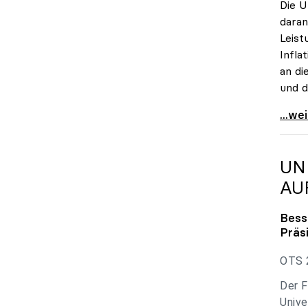
Die U
daran
Leist
Infla
an di
und d
uniko
...we
UN
AU
Bess
Präs
OTS 2
Der F
Unive