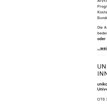
Ärzt:
Progn
Koste
Bunde
Die A
bedeu
oder
\"Öst
...we
UN
IN
unik
Unive
OTS 3