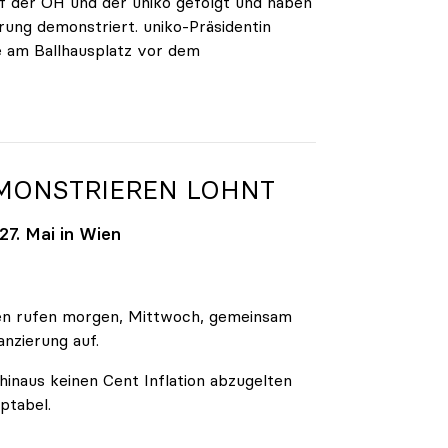
 der ÖH und der uniko gefolgt und haben
rung demonstriert. uniko-Präsidentin
e am Ballhausplatz vor dem
EMONSTRIEREN LOHNT
7. Mai in Wien
äten rufen morgen, Mittwoch, gemeinsam
anzierung auf.
inaus keinen Cent Inflation abzugelten
ptabel.