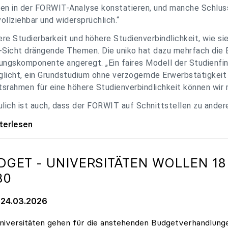
en in der FORWIT-Analyse konstatieren, und manche Schlu
ollziehbar und widersprüchlich.“
re Studierbarkeit und höhere Studienverbindlichkeit, wie si
-Sicht drängende Themen. Die uniko hat dazu mehrfach die 
ungskomponente angeregt. „Ein faires Modell der Studienfin
licht, ein Grundstudium ohne verzögernde Erwerbstätigkeit 
srahmen für eine höhere Studienverbindlichkeit können wir m
ulich ist auch, dass der FORWIT auf Schnittstellen zu ande
o zu FORWIT-Analyse: Wichtige Themen
iterlesen
DGET - UNIVERSITÄTEN WOLLEN 18
30
24.03.2026
niversitäten gehen für die anstehenden Budgetverhandlung