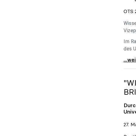
OTS 2
Wisse
Vizep
Im Ra
des U
Holzl
...we
"W
BR
Durc
Univ
27. M