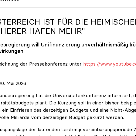
STERREICH IST FÜR DIE HEIMISCHE
CHERER HAFEN MEHR"
esregierung will Unifinanzierung unverhältnismäßig k
irkungen
eichnung der Pressekonferenz unter
https://www.youtube.c
0. Mai 2026
undesregierung hat die Universitätenkonferenz informiert, d
rsitätsbudgets plant. Die Kürzung soll in einer bisher beispi
 ein Einfrieren des derzeitigen Budgets und eine Nicht-Abg
volle Milliarde vom derzeitigen Budget gekürzt werden.
usgangslage der laufenden Leistungsvereinbarungsperiode 202