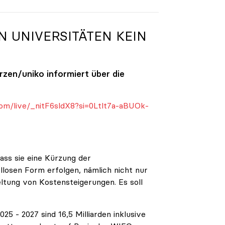
N UNIVERSITÄTEN KEIN
ürzen/
uniko
informiert über die
om/live/_nitF6sldX8?si=0Ltlt7a-aBUOk-
ass sie eine Kürzung der
ellosen Form erfolgen, nämlich nicht nur
eltung von Kostensteigerungen. Es soll
5 - 2027 sind 16,5 Milliarden inklusive