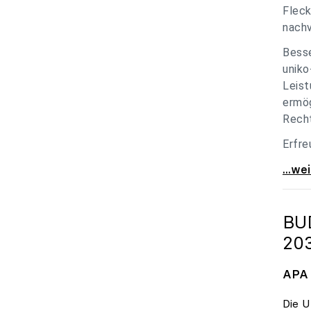
Fleck
nachv
Besse
uniko
Leist
ermög
Recht
Erfre
unik
...we
BU
20
APA 
Die U