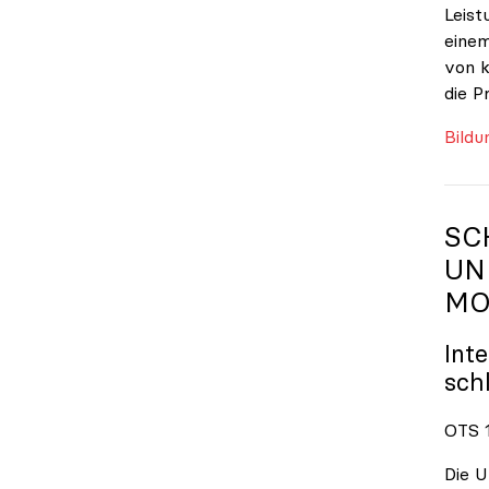
Leist
einem
von k
die P
Bildu
SC
UN
MO
Int
sch
OTS 1
Die U