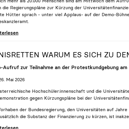
ich mehr als 20.000 Menschen sind am Mittwoch dem Aufruf
 die Regierungspläne zur Kürzung der Universitätenfinanzie
tte Hütter sprach - unter viel Applaus- auf der Demo-Bühn
eskanzleramt.
 nehmen es nicht hin\": Rede von
iterlesen
NISRETTEN WARUM ES SICH ZU D
o
-Aufruf zur Teilnahme an der Protestkundgebung am 2
6. Mai 2026
sterreichische Hochschüler:innenschaft und die Universit
emonstration gegen Kürzungspläne bei der Universitätenfin
orhaben der Bundesregierung, den Universitäten auf Jahre h
usätzlich die Substanz der Finanzierung zu kürzen, ist inakze
Retten Warum es sich zu demonstrieren lohnt
iterlesen