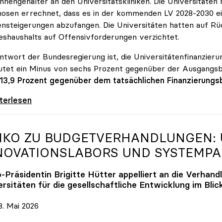
innengehälter an den Universitätskliniken. Die Universitäte
osen errechnet, dass es in der kommenden LV 2028-2030 ein
nsteigerungen abzufangen. Die Universitäten hatten auf Rüc
shaushalts auf Offensivforderungen verzichtet.
ntwort der Bundesregierung ist, die Universitätenfinanzierun
tet ein Minus von sechs Prozent gegenüber der Ausgangs
 13,9 Prozent gegenüber dem tatsächlichen Finanzierungs
erreich ist für die heimischen Universitäten
iterlesen
IKO
ZU BUDGETVERHANDLUNGEN: U
NOVATIONSLABORS UND SYSTEMP
o
-Präsidentin Brigitte Hütter appelliert an die Verhand
rsitäten für die gesellschaftliche Entwicklung im Blic
. Mai 2026