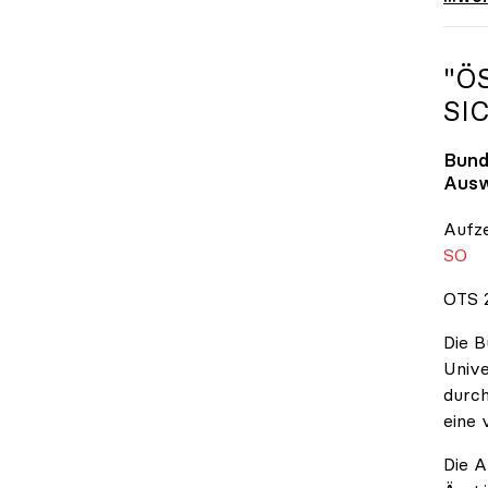
"Ö
SI
Bund
Ausw
Aufz
SO
OTS 2
Die B
Unive
durch
eine 
Die A