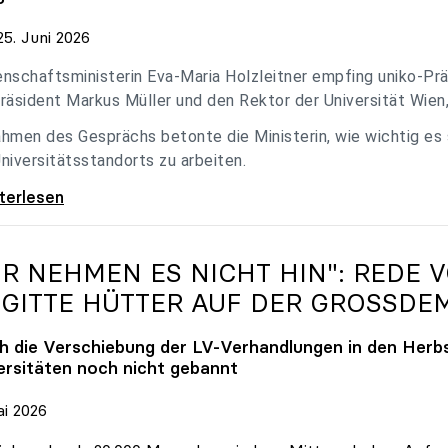
5. Juni 2026
nschaftsministerin Eva-Maria Holzleitner empfing uniko-Präs
räsident Markus Müller und den Rektor der Universität Wien
hmen des Gesprächs betonte die Ministerin, wie wichtig es
niversitätsstandorts zu arbeiten.
eitner empfing uniko-Spitze zum Austausch
iterlesen
IR NEHMEN ES NICHT HIN": REDE 
IGITTE HÜTTER AUF DER GROSSDE
h die Verschiebung der LV-Verhandlungen in den Herbs
ersitäten noch nicht gebannt
ai 2026