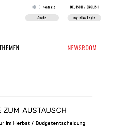
Kontrast
DE
UTSCH
/
EN
GLISH
Suche
myuniko Login
EN DER UNIKO
THEMEN
NEWSROOM
E ZUM AUSTAUSCH
ur im Herbst / Budgetentscheidung